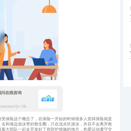
顾问在线咨询
https://app.hxbaoxian.com/insurance?p=1&l=20&t=6&c=0&sourceType=web
接受保险这个概念了，在保险一开始的时候很多人觉得保险就是
，去和海边游泳带好救生圈，只在浅水区游泳，并且不会离开救
跟着大部队一起走开发好了有防护措施的地方，热爱运动遵守交