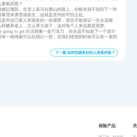
么要购买呢？
测难以预防。在登上喜马拉雅山的路上，你根本就不知到下一秒
就暴雪来袭雪崩发生，这就是意外的可怕之处。
也是对自己家人和朋友的一份保障，谁也不敢保证一生永远顺
么样赡养老人，怎么养大孩子，这对每个人来说都是噩梦。
onw what you're going to get.生活就像一盒巧克力，你永远不知道下一个是什
候有一根绳索可以拉我们一把，在我们绝望的时候可以有一束阳
下一篇 如何找服务好的人身意外险？
保险产品
关
建工险
财产险
平