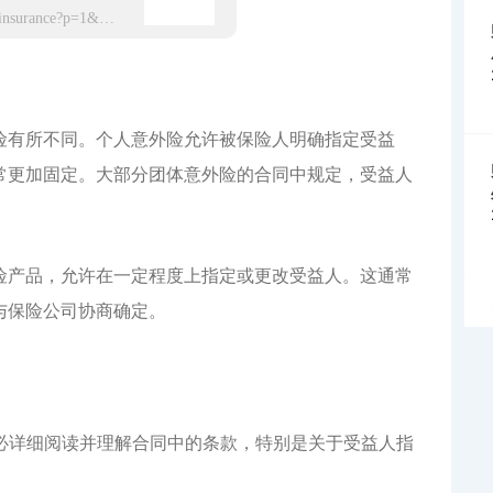
https://app.hxbaoxian.com/insurance?p=1&l=20&t=6&c=0&sourceType=web
险有所不同。个人意外险允许被保险人明确指定受益
常更加固定。大部分团体意外险的合同中规定，受益人
。
险产品，允许在一定程度上指定或更改受益人。这通常
与保险公司协商确定。
务必详细阅读并理解合同中的条款，特别是关于受益人指