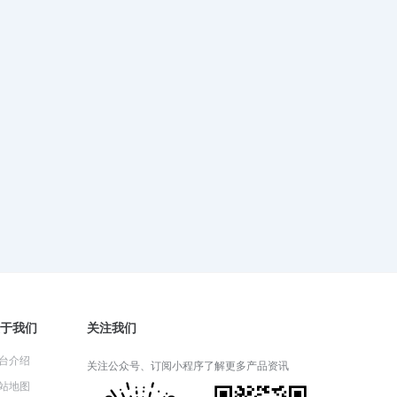
财产一切险：投保前必须了解的细
节
2024-05-30 03:35:48
财产一切险可以覆盖自然灾害损失
吗？
2024-05-29 03:33:20
财产一切险和家庭财产保险有什么
区别？
2024-05-28 05:21:14
于我们
关注我们
财产一切险包括哪些基本保障？
台介绍
关注公众号、订阅小程序了解更多产品资讯
站地图
2024-05-27 03:41:35