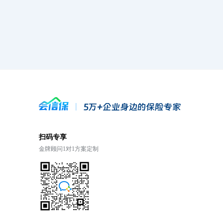
扫码专享
金牌顾问1对1方案定制