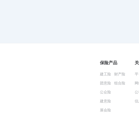
保险产品
关
建工险
财产险
平
团意险
组合险
网
公众险
公
建意险
信
展会险