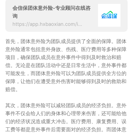
会信保团体意外险-专业顾问在线咨
询
https://app.hxbaoxian.com/insurance?p=1&l=20&t=6&c=0&sourceType=web
首先，团体意外险为团队成员提供了全面的保障。团体
意外险通常包括意外身故、伤残、医疗费用等多种保障
项目，确保团队成员在意外事件中得到及时救治和赔
偿。无论是在团队活动中还是日常生活中，意外事件都
可能发生，而团体意外险可以为团队成员提供全方位的
保障，让他们在遭受意外伤害时能够得到及时的救助和
赔偿。
其次，团体意外险可以减轻团队成员的经济负担。意外
事件不仅会给人们的身体和心理带来伤害，还可能给他
们的经济状况造成重大冲击。医疗费用、康复费用、误
工费等都是意外事件后需要面对的经济负担。而团体意