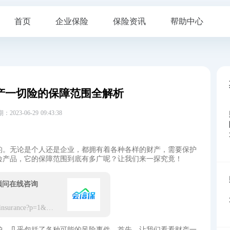
首页
企业保险
保险资讯
帮助中心
产一切险的保障范围全解析
23-06-29 09:43:38
的。无论是个人还是企业，都拥有着各种各样的财产，需要保护
险产品，它的保障范围到底有多广呢？让我们来一探究竟！
顾问在线咨询
https://app.hxbaoxian.com/insurance?p=1&l=20&t=3&c=0&sourceType=web
护，几乎包括了各种可能的风险事件。首先，让我们看看财产一