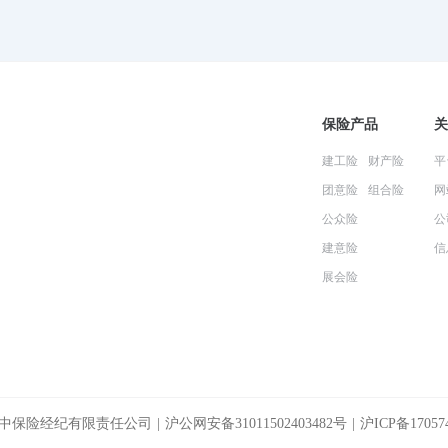
保险产品
关
建工险
财产险
平
团意险
组合险
网
公众险
公
建意险
信
展会险
中保险经纪有限责任公司 |
沪公网安备31011502403482号
|
沪ICP备17057