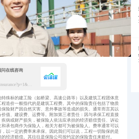
顾问在线咨询
https://app.hxbaoxian.com/insurance?p=1&l=20&t=5&c=0&sourceType=web
他特殊标的建工险（如桥梁、高速公路等）以及建筑工程团体意
工程造价一般指代的是建筑工程费。其中的保险责任包括了物质
括保险财产因自然灾害、意外事故等造成的损失。通常而言其以
备价值、建设费、运费等。附加第三者责任：因与承保工程直接
、疾病或财产损失，被保险人依法应承担的经济赔偿责任、诉讼
主和承包商作为保险人，相关方都可为被保险人。费率通常可以
容，以一定的费率来承保。因此我们可以说，工程一切险保的是
担的经济赔偿。其往往是保险公司按约定的保险责任来赔付。