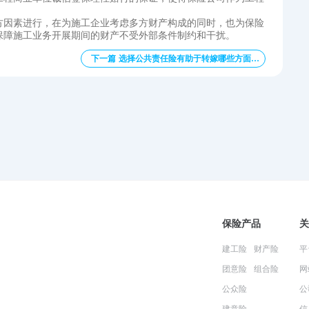
方因素进行，在为施工企业考虑多方财产构成的同时，也为保险
保障施工业务开展期间的财产不受外部条件制约和干扰。
下一篇 选择公共责任险有助于转嫁哪些方面的风险
保险产品
关
建工险
财产险
平
团意险
组合险
网
公众险
公
建意险
信