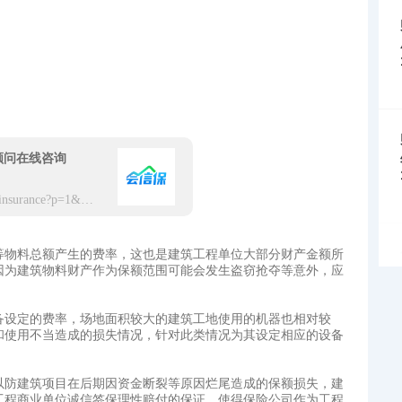
顾问在线咨询
https://app.hxbaoxian.com/insurance?p=1&l=20&t=5&c=0&sourceType=web
等物料总额产生的费率，这也是建筑工程单位大部分财产金额所
因为建筑物料财产作为保额范围可能会发生盗窃抢夺等意外，应
备设定的费率，场地面积较大的建筑工地使用的机器也相对较
和使用不当造成的损失情况，针对此类情况为其设定相应的设备
以防建筑项目在后期因资金断裂等原因烂尾造成的保额损失，建
工程商业单位诚信签保理性赔付的保证，使得保险公司作为工程