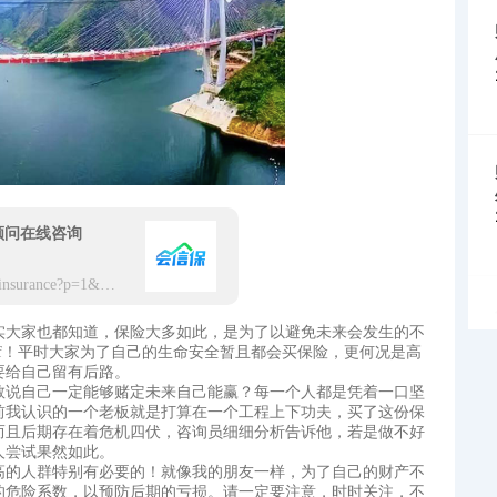
顾问在线咨询
https://app.hxbaoxian.com/insurance?p=1&l=20&t=5&c=0&sourceType=web
实大家也都知道，保险大多如此，是为了以避免未来会发生的不
or yourself！平时大家为了自己的生命安全暂且都会买保险，更何况是高
要给自己留有后路。
敢说自己一定能够赌定未来自己能赢？每一个人都是凭着一口坚
前我认识的一个老板就是打算在一个工程上下功夫，买了这份保
而且后期存在着危机四伏，咨询员细细分析告诉他，若是做不好
人尝试果然如此。
高的人群特别有必要的！就像我的朋友一样，为了自己的财产不
的危险系数，以预防后期的亏损。请一定要注意，时时关注，不