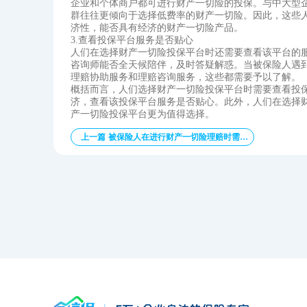
企业和个体商户都可进行财产一切险的投保。与中大型
群往往更倾向于选择低费率的财产一切险。因此，这些
济性，能否具有经济的财产一切险产品。
3.查看投保平台服务是否贴心
人们在选择财产一切险投保平台时还需要查看该平台的
咨询师能否全天候陪伴，及时答疑解惑。当被保险人遇
理赔协助服务和理赔咨询服务，这些都需要予以了解。
概括而言，人们选择财产一切险投保平台时需要查看投
济，查看该投保平台服务是否贴心。此外，人们在选择
产一切险投保平台更为值得选择。
上一篇 被保险人在进行财产一切险理赔时需要注意哪些问题