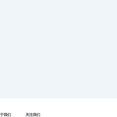
2024-06-05 06:26:52
财产一切险适用于哪些类型的财
产？
2024-06-04 08:22:25
财产一切险的保险期限通常是多
久？
2024-06-03 05:14:57
财产一切险的理赔流程详解
2024-05-31 03:14:27
于我们
关注我们