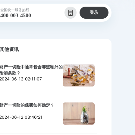
全国统一服务热线
登录
400-003-4500
其他资讯
财产一切险中通常包含哪些额外的
附加条款？
2024-06-13 02:11:07
财产一切险的保额如何确定？
2024-06-12 03:46:21