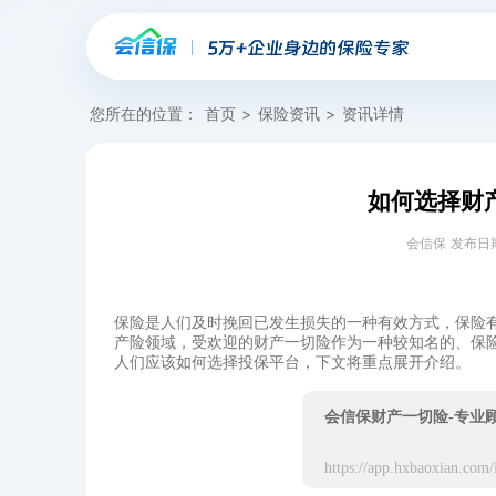
您所在的位置：
首页
>
保险资讯
>
资讯详情
如何选择财
会信保 发布日期：20
保险是人们及时挽回已发生损失的一种有效方式，保险
产险领域，受欢迎的财产一切险作为一种较知名的、保
人们应该如何选择投保平台，下文将重点展开介绍。
会信保财产一切险-专业