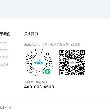
财产一切险：投保前必须了解的细
节
2024-05-30 03:35:48
于我们
关注我们
财产一切险可以覆盖自然灾害损失
吗？
台介绍
关注公众号、订阅小程序了解更多产品资讯
2024-05-29 03:33:20
站地图
司资质
息披露
财产一切险和家庭财产保险有什么
区别？
2024-05-28 05:21:14
全国统一服务热线
400-003-4500
财产一切险包括哪些基本保障？
421号-4
2024-05-27 03:41:35