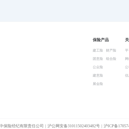
保险产品
关
建工险
财产险
平
团意险
组合险
网
公众险
公
建意险
信
展会险
中保险经纪有限责任公司 |
沪公网安备31011502403482号
|
沪ICP备17057