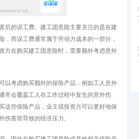
https://app.hxbaoxian.com/insurance?p=1&l=20&t=12&c=0&sourceType=web&sourceType=web
害后的误工费。建工团意险主要关注的是在建
险，而误工费通常属于劳动力成本的一部分，
资方在购买建工团意险时，需要额外考虑意外
可以考虑购买额外的保险产品，例如工人意外
通常会覆盖工人在工作过程中发生的意外伤
买这些保险产品，业主或投资方可以更好地保
外伤害而导致的经济压力。
同，因此在购买建工团意险或其他相关保险产