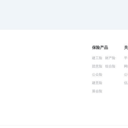
保险产品
关
建工险
财产险
平
团意险
组合险
网
公众险
公
建意险
信
展会险