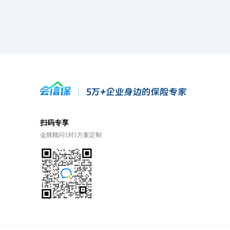
扫码专享
金牌顾问1对1方案定制