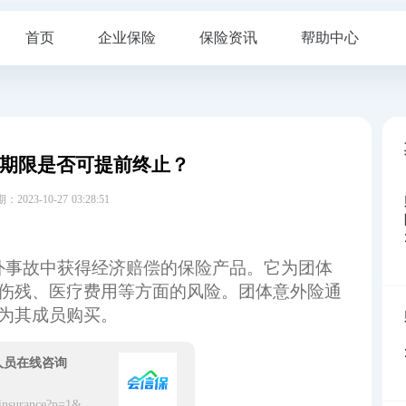
首页
企业保险
保险资讯
帮助中心
期限是否可提前终止？
23-10-27 03:28:51
外事故中获得经济赔偿的保险产品。它为团体
伤残、医疗费用等方面的风险。团体意外险通
为其成员购买。
人员在线咨询
https://app.hxbaoxian.com/insurance?p=1&l=20&t=6&c=0&sourceType=web