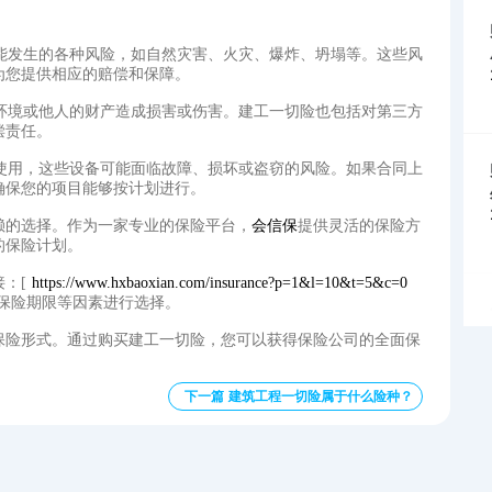
可能发生的各种风险，如自然灾害、火灾、爆炸、坍塌等。这些风
为您提供相应的赔偿和保障。
围环境或他人的财产造成损害或伤害。建工一切险也包括对第三方
偿责任。
的使用，这些设备可能面临故障、损坏或盗窃的风险。如果合同上
确保您的项目能够按计划进行。
赖的选择。作为一家专业的保险平台，
会信保
提供灵活的保险方
的保险计划。
接：[
https://www.hxbaoxian.com/insurance?p=1&l=10&t=5&c=0
保险期限等因素进行选择。
保险形式。通过购买建工一切险，您可以获得保险公司的全面保
下一篇 建筑工程一切险属于什么险种？