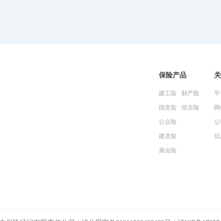
保险产品
关
建工险
财产险
平
团意险
组合险
网
公众险
公
建意险
信
展会险