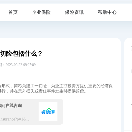
首页
企业保险
保险资讯
帮助中心
切险包括什么？
23-09-22 09:27:09
险形式，简称为建工一切险，为业主或投资方提供重要的经济保
进行，并在意外损失或责任事件发生时提供赔偿。
顾问在线咨询
https://app.hxbaoxian.com/insurance?p=1&l=20&t=5&c=0&sourceType=web