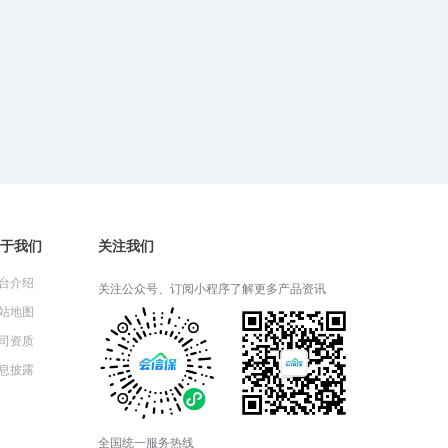
财产一切险：投保前必须了解的细
节
2024-05-30 03:35:48
财产一切险可以覆盖自然灾害损失
吗？
2024-05-29 03:33:20
于我们
关注我们
财产一切险和家庭财产保险有什么
台介绍
关注公众号、订阅小程序了解更多产品资讯
区别？
站地图
2024-05-28 05:21:14
司资质
息披露
财产一切险包括哪些基本保障？
2024-05-27 03:41:35
全国统一服务热线