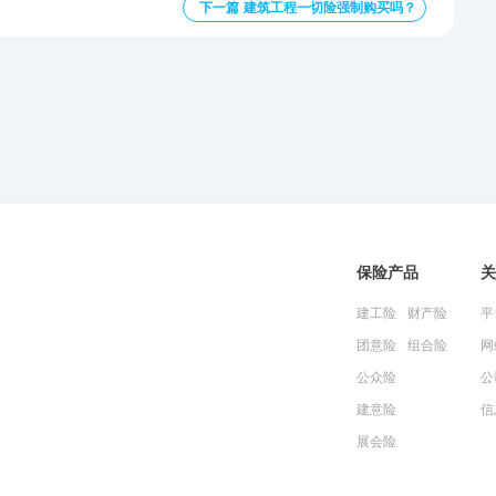
下一篇 建筑工程一切险强制购买吗？
保险产品
关
建工险
财产险
平
团意险
组合险
网
公众险
公
建意险
信
展会险