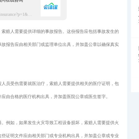
顾问在线咨询
https://app.hxbaoxian.com/insurance?p=1&l=20&t=5&c=0&sourceType=web
，索赔人需要提供详细的事故报告。这份报告应包括事故发生的
事故报告应由相关部门或监理单位出具，并加盖公章以确保真实
程人员受伤需要就医治疗，索赔人需要提供相关的医疗证明，包
件应由合格的医疗机构出具，并加盖医院公章或医生签字。
料。例如，如果发生火灾导致工程设备损坏，索赔人需要提供火
这些证明文件应由相关部门或专业机构出具，并加盖公章或专业