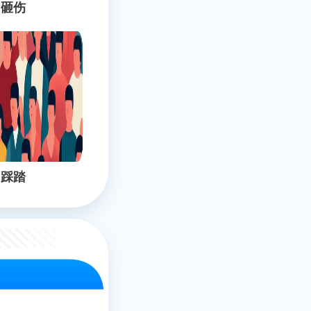
砸伤
踩踏