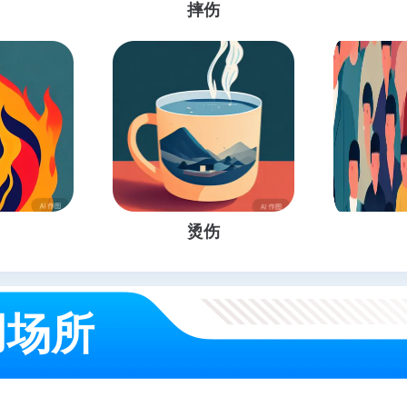
摔伤
烫伤
用场所