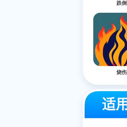
跌倒
烧伤
适